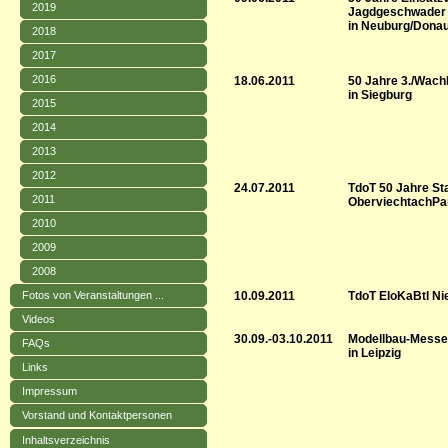
2019
Jagdgeschwader
in Neuburg/Dona
2018
2017
2016
18.06.2011
50 Jahre 3./Wac
in Siegburg
2015
2014
2013
2012
24.07.2011
TdoT 50 Jahre St
2011
Oberviechtach
Pa
2010
2009
2008
10.09.2011
TdoT EloKaBtl N
Fotos von Veranstaltungen ...
Videos
30.09.-03.10.2011
Modellbau-Messe 
FAQs
in Leipzig
Links
Impressum
Vorstand und Kontaktpersonen
Inhaltsverzeichnis