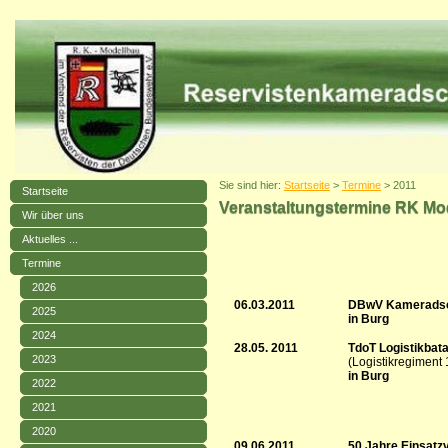
Sie sind hier:
Startseite
>
Termine
> 2011
Startseite
Veranstaltungstermine RK Mod
Wir über uns
Aktuelles ...
Termine
2026
06.03.2011
DBwV Kameradsc
2025
in Burg
2024
28.05. 2011
TdoT Logistikbata
2023
(Logistikregiment 
in Burg
2022
2021
2020
09.06.2011
50 Jahre Einsatz