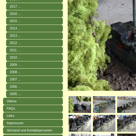
2017 ...
2016 ...
2015 ...
2014 ...
2013 ...
2012 ...
2011 ...
2010 ...
2009 ...
2008 ...
2007 ...
2006 ...
2005 ...
Videos
FAQs
Links
Impressum
Vorstand und Kontaktpersonen