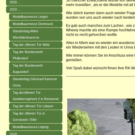
So mancher Erwachsene wurde von seinem
2020 ...
mehr losreißen , als er die Modelle mit all
2019 ...
Wie üblich kamen dann auch wieder Frage
Modellbaumesse Lingen
wurden von uns auch wieder nach bestem
Modellbaumesse Dortmund
Es gab auch manches zum Lachen , wie zu
Wheely machte als eine Rampe hochfahre
Standorttag Ahlen
nicht so recht gehorchen wollte
Westfalenkaserne
Alles in Allem war es wieder ein wundersc
Tag der offenen Tür Wels
ein Wiedersehen mit den Leuten in Unna b
Tag der Bundeswehr
Wie immer können Sie im Anschluss eine k
Pfullendorf
genießen.
Tag der Bundeswehr
Viel Spaß dabei wünscht Ihnen Ihre RK-M
Augustdorf
--------------------------------------------------------
Standorttag Glückauf Kaserne
Unna
Tag deroffenen Tür
Sanitätsregiment 2 in Rennerod
Tag der offenen Tür Lebach
Tag der offenen Tür in
Gerolstein / Eifel
Modellbaumesse Leipzig
2018 ...