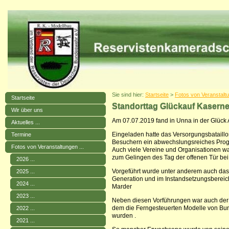
Sie sind hier:
Startseite
>
Fotos von Veranstaltu
Startseite
Standorttag Glückauf Kase
Wir über uns
Am 07.07.2019 fand in Unna in der Glück A
Aktuelles ...
Eingeladen hatte das Versorgungsbatail
Termine
Besuchern ein abwechslungsreiches Prog
Fotos von Veranstaltungen ...
Auch viele Vereine und Organisationen w
zum Gelingen des Tag der offenen Tür bei 
2026 ...
Vorgeführt wurde unter anderem auch das
2025 ...
Generation und im Instandsetzungsberei
2024 ...
Marder
2023 ...
Neben diesen Vorführungen war auch der
dem die Ferngesteuerten Modelle von Bu
2022 ...
wurden .
2021 ...