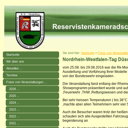
Sie sind hier:
Startseite
>
Fotos von Veranstaltu
Startseite
Nordrhein-Westfalen-Tag Düss
Wir über uns
vom 25.08. bis 29.08.2016 war die Rk-Mod
Aktuelles ...
Ausstellung und Vorführung Ihrer Modell
Termine
von der Bundeswehr eingeladen .
Fotos von Veranstaltungen ...
Die Veranstaltung fand entlang der Rhein
Showprogramm präsentiert wurde und auf
2026 ...
,Feuerwehr ,THW ,Rettungswesen und der
2025 ...
Bei sehr heissen Temperaturen ( bis 38°C 
2024 ...
,machte aber allen Teilnehmern sehr viel 
2023 ...
Auch die Besucher waren trotz der heiße
schauten sich alle Ausgestellten Fahrzeu
2022 ...
begeisterung an
2021 ...