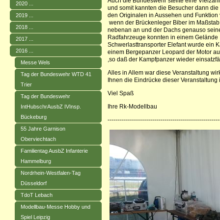
Auch die Bundeswehr stellte eine Vielzah
2020 ...
und somit kannten die Besucher dann die
den Originalen in Aussehen und Funktion 
2019 ...
wenn der Brückenleger Biber im Maßstab 
2018 ...
nebenan an und der Dachs genauso seine
Radfahrzeuge konnten in einem Gelände I
2017 ...
Schwerlasttransporter Elefant wurde ein 
2016 ...
einem Bergepanzer Leopard der Motor a
,so daß der Kampfpanzer wieder einsatzfä
Messe Wels
Alles in Allem war diese Veranstaltung wir
Tag der Bundeswehr WTD 41
Ihnen die Eindrücke dieser Veranstaltung
Trier
Viel Spaß
Tag der Bundeswehr
Ihre Rk-Modellbau
IntHubschrAusbZ IVInsp.
Bückeburg
--------------------------------------------------------
55 Jahre Garnison
Oberviechtach
Familientag AusbZ Infanterie
Hammelburg
Nordrhein-Westfalen-Tag
Düsseldorf
TdoT Lebach
Modellbau-Messe Hobby und
Spiel Leipzig