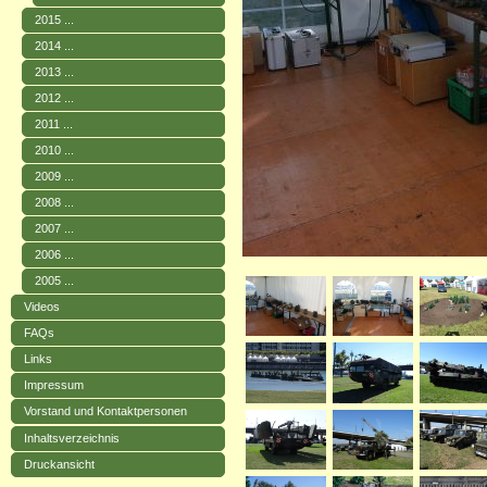
2015 ...
2014 ...
2013 ...
2012 ...
2011 ...
2010 ...
2009 ...
2008 ...
2007 ...
2006 ...
2005 ...
Videos
FAQs
Links
Impressum
Vorstand und Kontaktpersonen
Inhaltsverzeichnis
Druckansicht