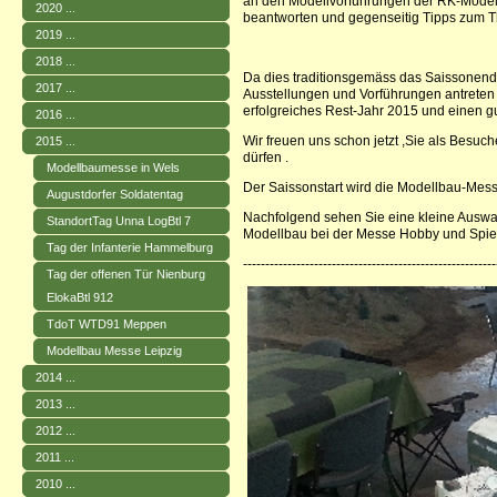
an den Modellvorführungen der RK-Model
2020 ...
beantworten und gegenseitig Tipps zum 
2019 ...
2018 ...
Da dies traditionsgemäss das Saissonende
2017 ...
Ausstellungen und Vorführungen antreten 
erfolgreiches Rest-Jahr 2015 und einen gu
2016 ...
Wir freuen uns schon jetzt ,Sie als Besuc
2015 ...
dürfen .
Modellbaumesse in Wels
Der Saissonstart wird die Modellbau-Mess
Augustdorfer Soldatentag
Nachfolgend sehen Sie eine kleine Auswah
StandortTag Unna LogBtl 7
Modellbau bei der Messe Hobby und Spiel 
Tag der Infanterie Hammelburg
--------------------------------------------------------
Tag der offenen Tür Nienburg
ElokaBtl 912
TdoT WTD91 Meppen
Modellbau Messe Leipzig
2014 ...
2013 ...
2012 ...
2011 ...
2010 ...