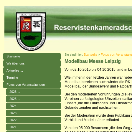
Sie sind hier:
Startseite
>
Fotos von Veranstaltu
Startseite
Modellbau Messe Leipzig
Wir über uns
Vom 02.10.2015 bis 04.10.2015 fand in Le
Aktuelles ...
WIe immer in den letzten Jahren war nebe
Termine
Modellbaubereichen auch wieder die RK-
Fotos von Veranstaltungen ...
Modellbau der Bundeswehr und Natopartner
2026 ...
Bei den moderierten Vorführungen ,die je
Vereinen zu festgelegten Uhrzeiten statt
2025 ...
Einsatz ,die die Funktionen und Einsatzm
2024 ...
Gelände zeigten und nachstellten .
2023 ...
Bei der Moderation wurde dem Publikum da
Vorbild und Modell näher erläutert.
2022 ...
2021 ...
Von den 95 000 Besuchern ,die den Weg zu