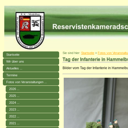
Sie sind hier:
Startseite
>
Fotos von Veranstaltu
Startseite
Tag der Infanterie in Hammelb
Wir über uns
Bilder vom Tag der Infanterie in Hammelb
Aktuelles ...
Termine
Fotos von Veranstaltungen ...
2026 ...
2025 ...
2024 ...
2023 ...
2022 ...
2021 ...