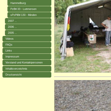
Hammelburg
PzBtl 33 - Luttmersen
sPzPiBtl 130 - Minden
2007 ...
2006 ...
2005 ...
Videos
FAQs
Links
Impressum
Vorstand und Kontaktpersonen
Inhaltsverzeichnis
Druckansicht