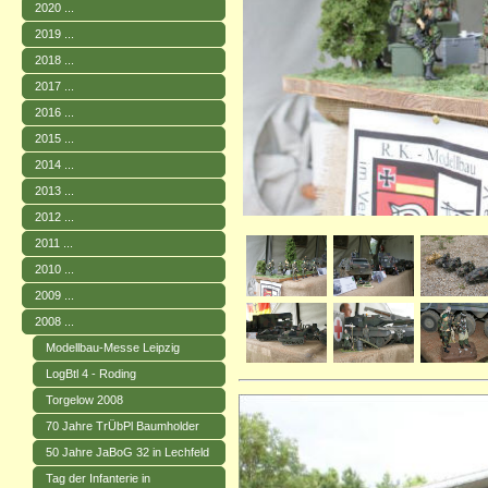
2020 ...
2019 ...
2018 ...
2017 ...
2016 ...
2015 ...
2014 ...
2013 ...
2012 ...
2011 ...
2010 ...
2009 ...
2008 ...
Modellbau-Messe Leipzig
LogBtl 4 - Roding
Torgelow 2008
70 Jahre TrÜbPl Baumholder
50 Jahre JaBoG 32 in Lechfeld
Tag der Infanterie in