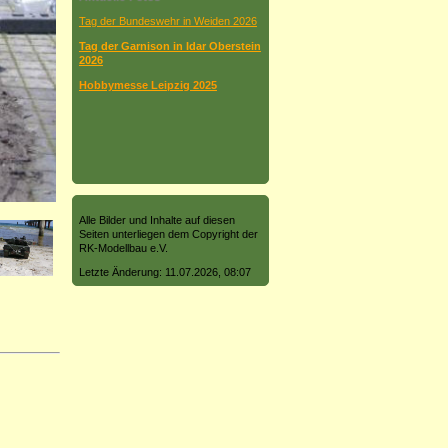
Tag der Bundeswehr in Weiden 2026
Tag der Garnison in Idar Oberstein
2026
Hobbymesse Leipzig 2025
Alle Bilder und Inhalte auf diesen
Seiten unterliegen dem Copyright der
RK-Modellbau e.V.
Letzte Änderung: 11.07.2026, 08:07