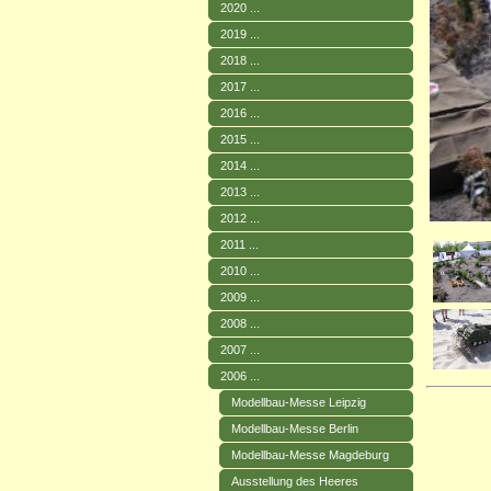
2020 ...
2019 ...
2018 ...
2017 ...
2016 ...
2015 ...
2014 ...
2013 ...
2012 ...
2011 ...
2010 ...
2009 ...
2008 ...
2007 ...
2006 ...
Modellbau-Messe Leipzig
Modellbau-Messe Berlin
Modellbau-Messe Magdeburg
Ausstellung des Heeres