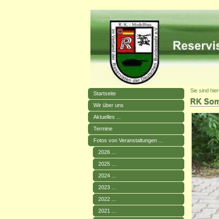
Sie sind hie
Startseite
RK Som
Wir über uns
Aktuelles ...
Termine
Fotos von Veranstaltungen ...
2026 ...
2025 ...
2024 ...
2023 ...
2022 ...
2021 ...