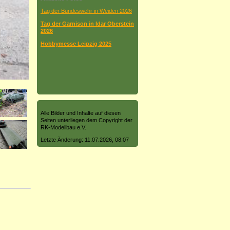
Tag der Bundeswehr in Weiden 2026
Tag der Garnison in Idar Oberstein
2026
Hobbymesse Leipzig 2025
Alle Bilder und Inhalte auf diesen
Seiten unterliegen dem Copyright der
RK-Modellbau e.V.
Letzte Änderung: 11.07.2026, 08:07