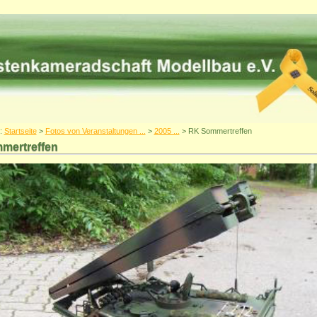
r:
Startseite
>
Fotos von Veranstaltungen ...
>
2005 ...
> RK Sommertreffen
mertreffen