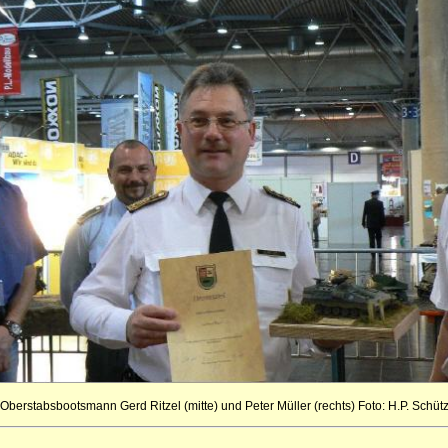
Oberstabsbootsmann Gerd Ritzel (mitte) und Peter Müller (rechts) Foto: H.P. Schüt