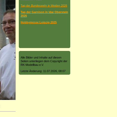
Tag der Bundeswehr in Weiden 2026
Tag der Garnison in Idar Oberstein
2026
Hobbymesse Leipzig 2025
Alle Bilder und Inhalte auf diesen
Seiten unterliegen dem Copyright der
RK-Modellbau e.V.
Letzte Änderung: 11.07.2026, 08:07
z