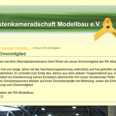
r:
Startseite
>
Aktuelles ...
> Neues Ehrenmitglied
hrenmitglied
en herzlich Oberstabsbootsmann Gerd Ritzel als neues Ehrenmitglied der RK-Mod
l hat uns lange Jahre mit der Nachwuchsgewinnung unterstützt und hat geholfen d
 stemmen. Er scheidet zum Ende des Jahres aus dem aktiven Truppendienst aus. Al
keit zur Anerkennung seines Einsatzes überreichte ihm unser Vorsitzender Peter 
es Schützenpanzers Marder auf einer Dioramenplatte mit Widmung, sowie die Eh
ung zum Ehrenmitglied.
aden der RK-Modellbau
011