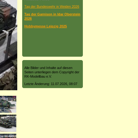
Tag der Bundeswehr in Weiden 2026
Tag der Garnison in Idar Oberstein
2026
Hobbymesse Leipzig 2025
Alle Bilder und Inhalte auf diesen
Seiten unterliegen dem Copyright der
RK-Modellbau e.V.
Letzte Änderung: 11.07.2026, 08:07