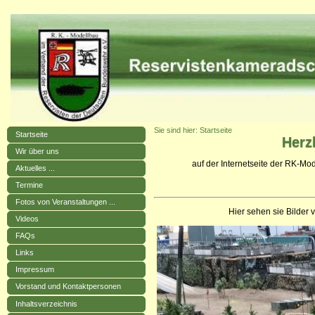
Sie sind hier: Startseite
Startseite
Herz
Wir über uns
auf der Internetseite der RK-M
Aktuelles ...
Termine
Fotos von Veranstaltungen ...
Hier sehen sie Bilde
Videos
FAQs
Links
Impressum
Vorstand und Kontaktpersonen
Inhaltsverzeichnis