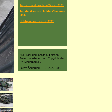
Tag der Bundeswehr in Weiden 2026
Tag der Garnison in Idar Oberstein
2026
Hobbymesse Leipzig 2025
Alle Bilder und Inhalte auf diesen
Seiten unterliegen dem Copyright der
RK-Modellbau e.V.
Letzte Änderung: 11.07.2026, 08:07