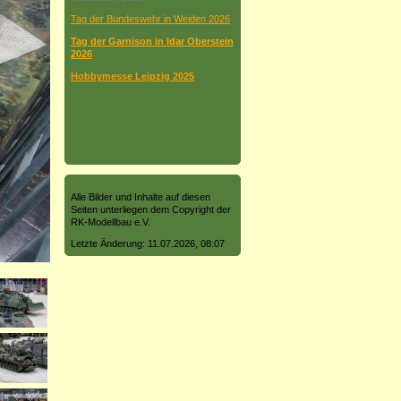
Tag der Bundeswehr in Weiden 2026
Tag der Garnison in Idar Oberstein
2026
Hobbymesse Leipzig 2025
Alle Bilder und Inhalte auf diesen
Seiten unterliegen dem Copyright der
RK-Modellbau e.V.
Letzte Änderung: 11.07.2026, 08:07