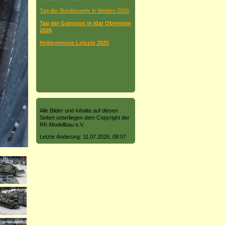
Tag der Bundeswehr in Weiden 2026
Tag der Garnison in Idar Oberstein
2026
Hobbymesse Leipzig 2025
Alle Bilder und Inhalte auf diesen
Seiten unterliegen dem Copyright der
RK-Modellbau e.V.
Letzte Änderung: 11.07.2026, 08:07