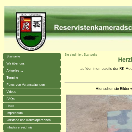
Sie sind hier: Startseite
Startseite
Herz
Wir über uns
auf der Internetseite der RK-M
Aktuelles ...
Termine
Fotos von Veranstaltungen ...
Hier sehen sie Bilde
Videos
FAQs
Links
Impressum
Vorstand und Kontaktpersonen
Inhaltsverzeichnis