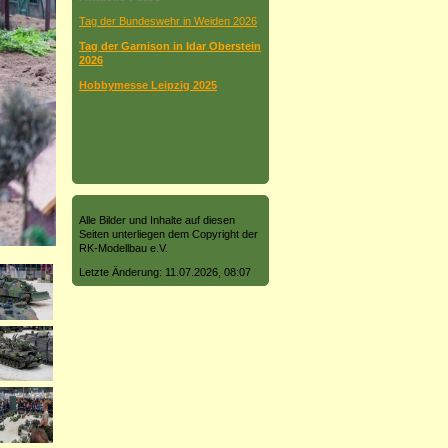
Tag der Bundeswehr in Weiden 2026
Tag der Garnison in Idar Oberstein
2026
Hobbymesse Leipzig 2025
Alle Bilder und Inhalte auf diesen
Seiten unterliegen dem Copyright der
RK-Modellbau e.V.
Letzte Änderung: 11.07.2026, 08:07