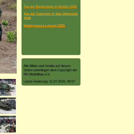
Tag der Bundeswehr in Weiden 2026
Tag der Garnison in Idar Oberstein
2026
Hobbymesse Leipzig 2025
Alle Bilder und Inhalte auf diesen
Seiten unterliegen dem Copyright der
RK-Modellbau e.V.
Letzte Änderung: 11.07.2026, 08:07