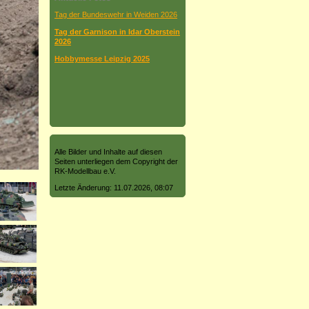
Tag der Bundeswehr in Weiden 2026
Tag der Garnison in Idar Oberstein
2026
Hobbymesse Leipzig 2025
Alle Bilder und Inhalte auf diesen
Seiten unterliegen dem Copyright der
RK-Modellbau e.V.
Letzte Änderung: 11.07.2026, 08:07